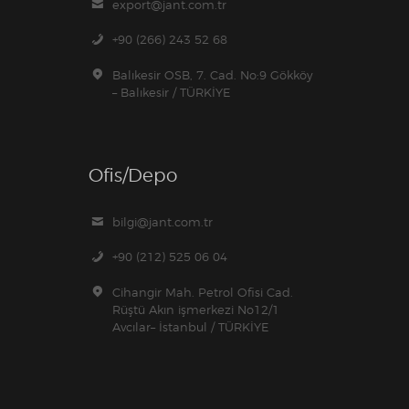
export@jant.com.tr
+90 (266) 243 52 68
Balıkesir OSB, 7. Cad. No:9 Gökköy
– Balıkesir / TÜRKİYE
Ofis/Depo
bilgi@jant.com.tr
+90 (212) 525 06 04
Cihangir Mah. Petrol Ofisi Cad.
Rüştü Akın işmerkezi No12/1
Avcılar– İstanbul / TÜRKİYE