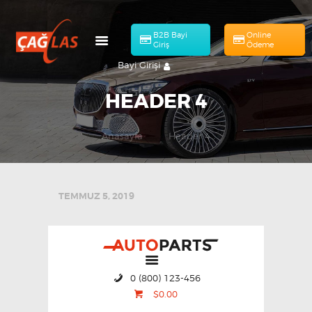
B2B Bayi
Online
Giriş
Ödeme
Bayi Girişi
HEADER 4
Anasayfa
Header 4
HAKKIMIZDA
Online Ödeme
MÜHENDISLIK
ÜRÜNLERIMIZ
TEMMUZ 5, 2019
KATALOG
BAŞVURULAR
İLETIŞIM
0 (800) 123-456
TR
$0.00