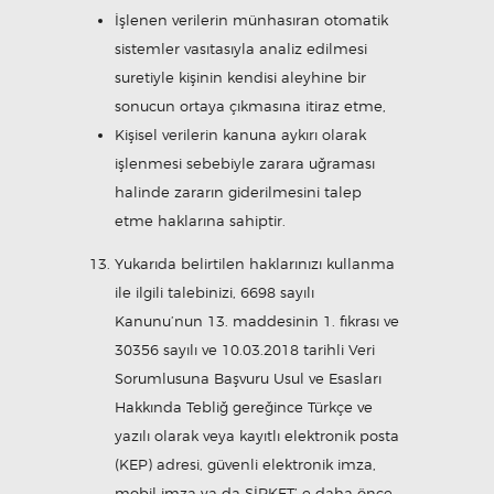
İşlenen verilerin münhasıran otomatik
sistemler vasıtasıyla analiz edilmesi
suretiyle kişinin kendisi aleyhine bir
sonucun ortaya çıkmasına itiraz etme,
Kişisel verilerin kanuna aykırı olarak
işlenmesi sebebiyle zarara uğraması
halinde zararın giderilmesini talep
etme haklarına sahiptir.
Yukarıda belirtilen haklarınızı kullanma
ile ilgili talebinizi, 6698 sayılı
Kanunu’nun 13. maddesinin 1. fıkrası ve
30356 sayılı ve 10.03.2018 tarihli Veri
Sorumlusuna Başvuru Usul ve Esasları
Hakkında Tebliğ gereğince Türkçe ve
yazılı olarak veya kayıtlı elektronik posta
(KEP) adresi, güvenli elektronik imza,
mobil imza ya da ŞİRKET’ e daha önce