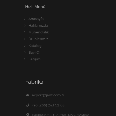
Hızlı Menü
Anasayfa
Hakkımızda
Mühendislik
Ürünlerimiz
Katalog
Bayi Ol
İletişim
Fabrika
export@jant.com.tr
+90 (266) 243 52 68
Balıkesir OSB, 7. Cad. No:9 Gökköy