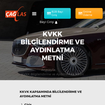
B2B Bayi
Online
Giriş
Ödeme
Bayi Girişi
KVKK
BILGILENDIRME VE
AYDINLATMA
HAKKIMIZDA
METNI
Online Ödeme
MÜHENDISLIK
ÜRÜNLERIMIZ
Anasayfa
KATALOG
KVKK Bilgilendirme ve Aydınlatma Metni
BAŞVURULAR
İLETIŞIM
KKVK KAPSAMINDA BİLGİLENDİRME VE
TR
AYDINLATMA METNİ
Giriş