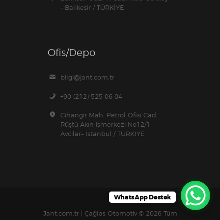
– Balıkesir / TÜRKİYE
Ofis/Depo
bilgi@jant.com.tr
+90 (212) 525 06 04
Cihangir Mah. Petrol Ofisi Cad.
Rüştü Akın işmerkezi No12/1
Avcılar– İstanbul / TÜRKİYE
WhatsApp Destek
Jant.com.tr | Çağlas Otomotiv
© 2026 Tüm