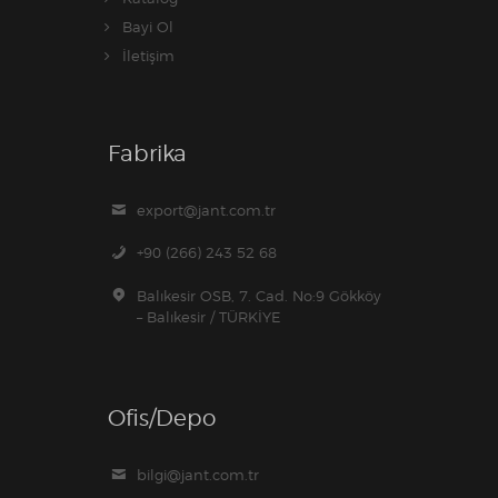
Bayi Ol
İletişim
Fabrika
export@jant.com.tr
+90 (266) 243 52 68
Balıkesir OSB, 7. Cad. No:9 Gökköy
– Balıkesir / TÜRKİYE
Ofis/Depo
bilgi@jant.com.tr