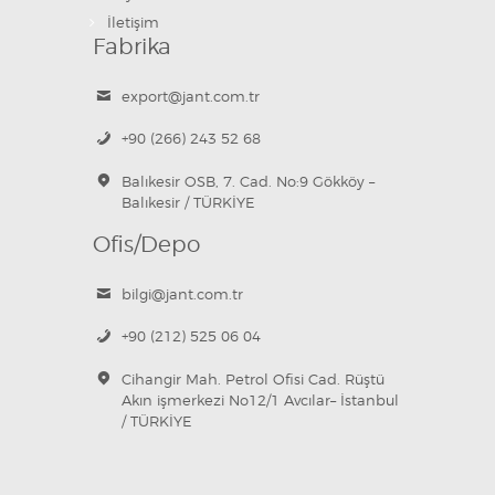
İletişim
Fabrika
export@jant.com.tr
+90 (266) 243 52 68
Balıkesir OSB, 7. Cad. No:9 Gökköy –
Balıkesir / TÜRKİYE
Ofis/Depo
bilgi@jant.com.tr
+90 (212) 525 06 04
Cihangir Mah. Petrol Ofisi Cad. Rüştü
Akın işmerkezi No12/1 Avcılar– İstanbul
/ TÜRKİYE