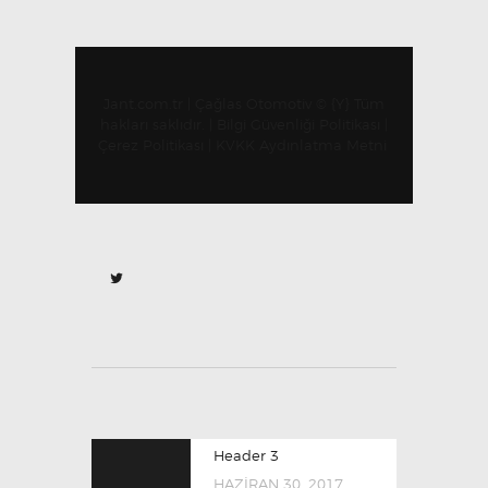
Jant.com.tr | Çağlas Otomotiv
© {Y} Tüm
hakları saklıdır. |
Bilgi Güvenliği Politikası
|
Çerez Politikası
|
KVKK Aydınlatma Metni
Header 3
HAZIRAN 30, 2017