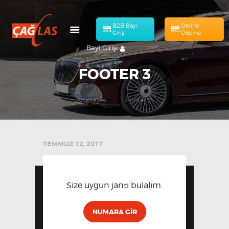
B2B Bayi
Online
Giriş
Ödeme
Bayi Girişi
FOOTER 3
Anasayfa
Footer 3
HAKKIMIZDA
Online Ödeme
MÜHENDISLIK
ÜRÜNLERIMIZ
TEMMUZ 12, 2017
KATALOG
BAŞVURULAR
Size uygun jantı bulalım.
İLETIŞIM
TR
NUMARA GIR