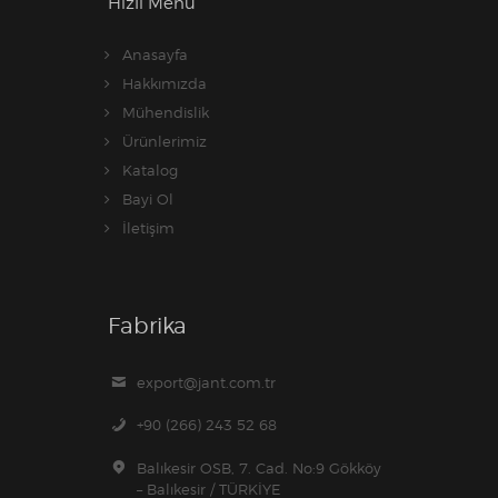
Hızlı Menü
Anasayfa
Hakkımızda
Mühendislik
Ürünlerimiz
Katalog
Bayi Ol
İletişim
Fabrika
export@jant.com.tr
+90 (266) 243 52 68
Balıkesir OSB, 7. Cad. No:9 Gökköy
– Balıkesir / TÜRKİYE