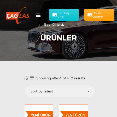
B2B Bayi
Online
Giriş
Ödeme
Bayi Girişi
ÜRÜNLER
Anasayfa
Ürünler
HAKKIMIZDA
Online Ödeme
MÜHENDISLIK
ÜRÜNLERIMIZ
Showing 49–64 of 412 results
KATALOG
BAŞVURULAR
İLETIŞIM
TR
YENİ ÜRÜN
YENİ ÜRÜN