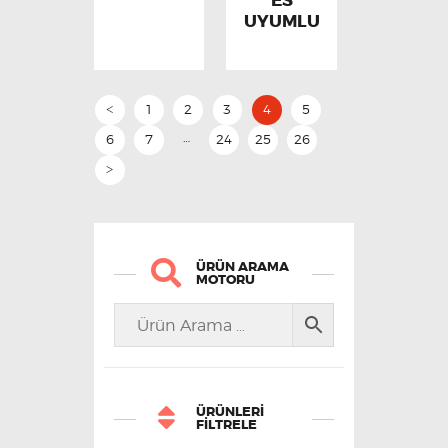
ES
UYUMLU
1
2
3
4
5
<
…
6
7
24
25
26
>
ÜRÜN ARAMA
MOTORU
ÜRÜNLERI
FILTRELE