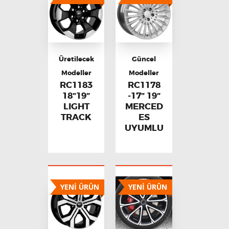
Üretilecek
Güncel
Modeller
Modeller
RC1183
RC1178
18”19”
-17” 19”
LIGHT
MERCED
TRACK
ES
UYUMLU
YENİ ÜRÜN
YENİ ÜRÜN