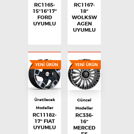
RC1165-
RC1167-
15”16”17”
18”
FORD
WOLKSW
UYUMLU
AGEN
UYUMLU
YENİ ÜRÜN
YENİ ÜRÜN
Üretilecek
Güncel
Modeller
Modeller
RC11182-
RC336-
17” FIAT
16”
UYUMLU
MERCED