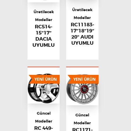
Üretilecek
Üretilecek
Modeller
Modeller
RC11183-
RC514-
17”18”19”
15”17”
20” AUDI
DACIA
UYUMLU
UYUMLU
YENİ ÜRÜN
YENİ ÜRÜN
Güncel
Güncel
Modeller
Modeller
RC 449-
RC1171-