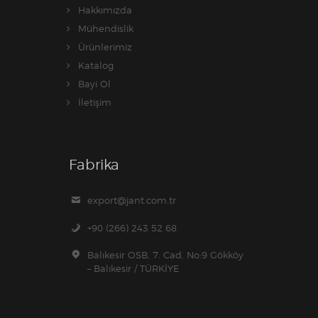
Hakkımızda
Mühendislik
Ürünlerimiz
Katalog
Bayi Ol
İletişim
Fabrika
export@jant.com.tr
+90 (266) 243 52 68
Balıkesir OSB, 7. Cad. No:9 Gökköy
– Balıkesir / TÜRKİYE