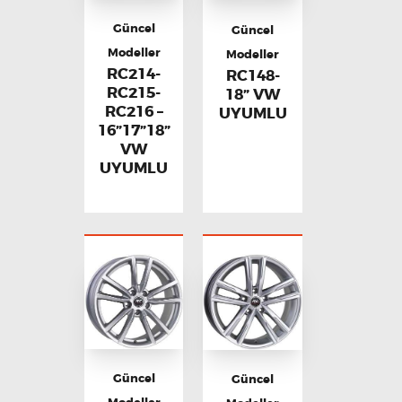
Güncel
Güncel
Modeller
Modeller
RC214-
RC148-
RC215-
18” VW
RC216 –
UYUMLU
16”17”18”
VW
UYUMLU
Güncel
Güncel