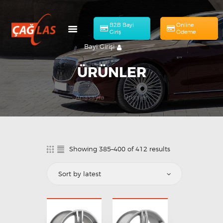
B2B Bayi
Online
Giriş
Ödeme
Bayi Girişi
ÜRÜNLER
Anasayfa
Ürünler
HAKKIMIZDA
Online Ödeme
MÜHENDISLIK
ÜRÜNLERIMIZ
Showing 385–400 of 412 results
KATALOG
BAŞVURULAR
İLETIŞIM
TR