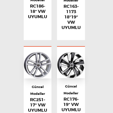
Modeller
Modeller
RC186-
RC163-
18” VW
1173
UYUMLU
18”19”
VW
UYUMLU
Güncel
Güncel
Modeller
Modeller
RC176-
RC251-
19” VW
17” VW
UYUMLU
UYUMLU