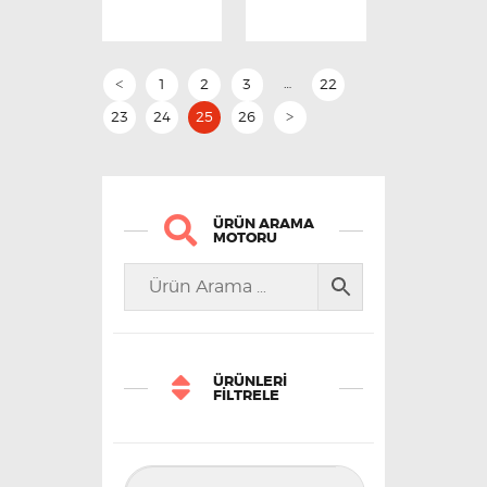
…
1
2
3
22
<
23
24
25
26
>
ÜRÜN ARAMA
MOTORU
ÜRÜNLERI
FILTRELE