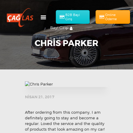
B2B Bayi
Online
Giriş
Ödeme
Bayi Girişi
CHRIS PARKER
Anasayfa
Chris Parker
HAKKIMIZDA
Online Ödeme
MÜHENDISLIK
ÜRÜNLERIMIZ
KATALOG
NISAN 21, 2017
BAŞVURULAR
İLETIŞIM
After ordering from this company, I am
definitely going to stay and become a
TR
regular. Loved the service and the quality
of products that look amazing on my car!