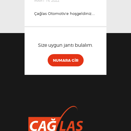
MART 14, 2022
Çağlas Otomotiv’e hoşgeldiniz....
Size uygun jantı bulalım.
NUMARA GIR