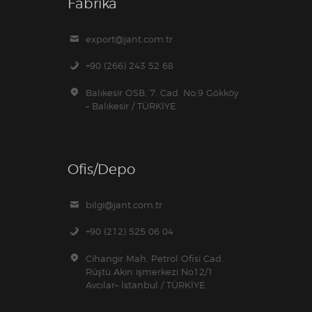
Fabrika
export@jant.com.tr
+90 (266) 243 52 68
Balıkesir OSB, 7. Cad. No:9 Gökköy
– Balıkesir / TÜRKİYE
Ofis/Depo
bilgi@jant.com.tr
+90 (212) 525 06 04
Cihangir Mah. Petrol Ofisi Cad.
Rüştü Akın işmerkezi No12/1
Avcılar– İstanbul / TÜRKİYE