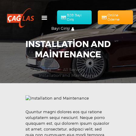
B2B Bayi
Online
Giriş
Ödeme
Bayi Girişi
INSTALLATION AND
MAINTENANCE
HAKKIMIZDA
Anasayfa
All Services
...
Online Ödeme
MÜHENDISLIK
Installation and Maintenance
ÜRÜNLERIMIZ
KATALOG
BAŞVURULAR
Quuntur magni dolores eos qui ratione
İLETIŞIM
voluptatem sequi nesciunt. Neque porro
quisquam est, qui dolorem ipsum quiaolor
TR
sit amet, consectetur, adipisci velit, sed
quia non numquam eius modi tempora