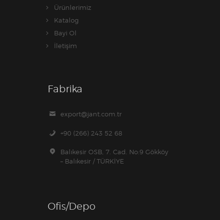
Ürünlerimiz
Katalog
Bayi Ol
İletişim
Fabrika
export@jant.com.tr
+90 (266) 243 52 68
Balıkesir OSB, 7. Cad. No:9 Gökköy
– Balıkesir / TÜRKİYE
Ofis/Depo