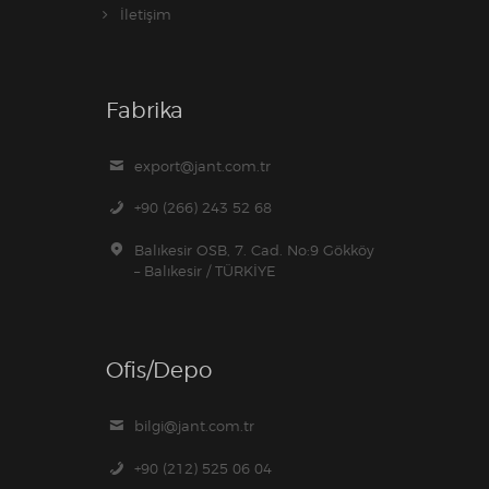
İletişim
Fabrika
export@jant.com.tr
+90 (266) 243 52 68
Balıkesir OSB, 7. Cad. No:9 Gökköy
– Balıkesir / TÜRKİYE
Ofis/Depo
bilgi@jant.com.tr
+90 (212) 525 06 04