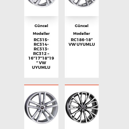
Güncel
Güncel
Modeller
Modeller
RC315-
RC186-18”
RC314-
VW UYUMLU
RC313-
RC312 –
16”17”18”19
” VW
UYUMLU