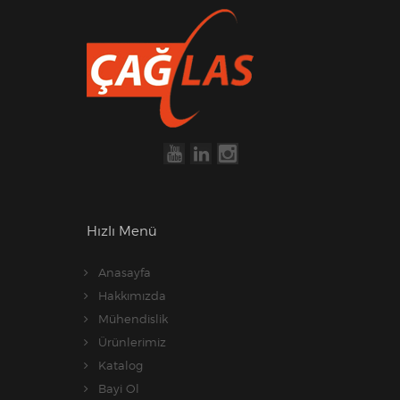
Hızlı Menü
Anasayfa
Hakkımızda
Mühendislik
Ürünlerimiz
Katalog
Bayi Ol