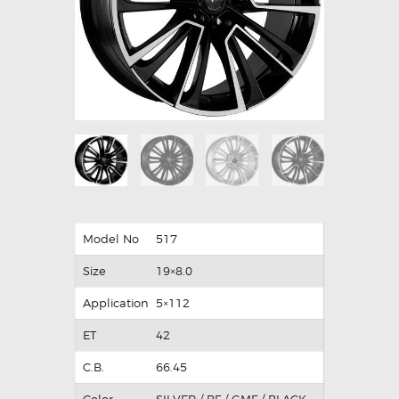
Model No
517
Size
19×8.0
Application
5×112
ET
42
C.B.
66.45