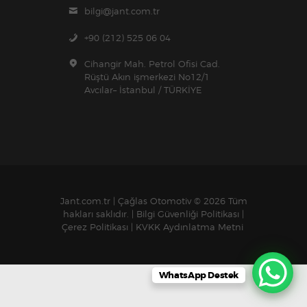
bilgi@jant.com.tr
+90 (212) 525 06 04
Cihangir Mah. Petrol Ofisi Cad.
Rüştü Akın işmerkezi No12/1
Avcılar– İstanbul / TÜRKİYE
Jant.com.tr | Çağlas Otomotiv
© 2026 Tüm
hakları saklıdır. |
Bilgi Güvenliği Politikası
|
Çerez Politikası
|
KVKK Aydınlatma Metni
WhatsApp Destek