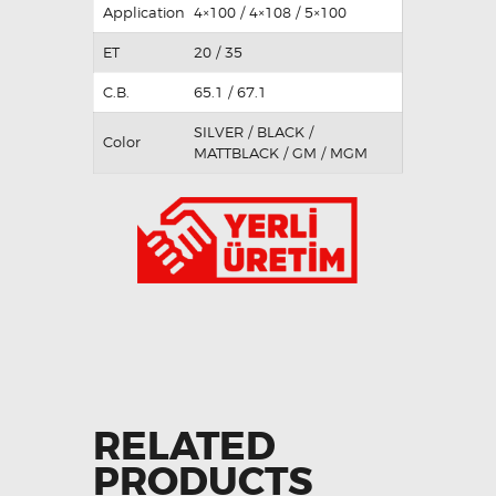
Application
4×100 / 4×108 / 5×100
ET
20 / 35
C.B.
65.1 / 67.1
SILVER / BLACK /
Color
MATTBLACK / GM / MGM
RELATED
PRODUCTS