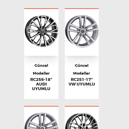
Güncel
Güncel
Modeller
Modeller
RC256-18”
RC251-17”
AUDI
VW UYUMLU
UYUMLU