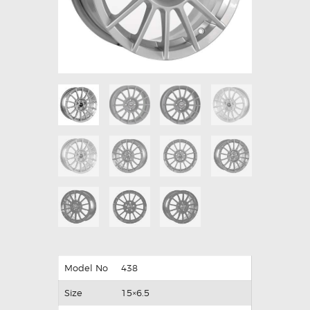
438 GM
Model No
438
Size
15×6.5