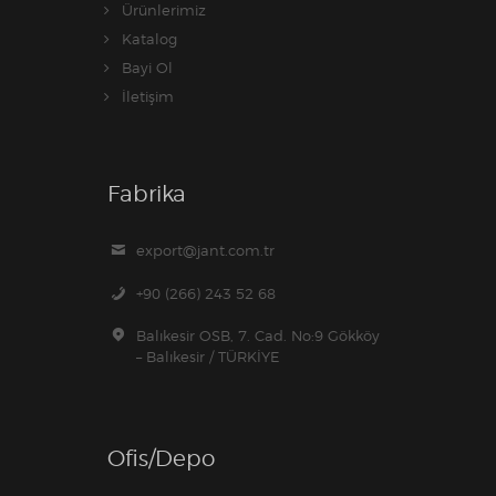
Ürünlerimiz
Katalog
Bayi Ol
İletişim
Fabrika
export@jant.com.tr
+90 (266) 243 52 68
Balıkesir OSB, 7. Cad. No:9 Gökköy
– Balıkesir / TÜRKİYE
Ofis/Depo