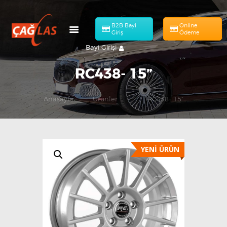
B2B Bayi
Online
Giriş
Ödeme
Bayi Girişi
RC438- 15”
Anasayfa
Ürünler
...
RC438- 15”
HAKKIMIZDA
Online Ödeme
MÜHENDISLIK
ÜRÜNLERIMIZ
YENİ ÜRÜN
KATALOG
BAŞVURULAR
İLETIŞIM
TR