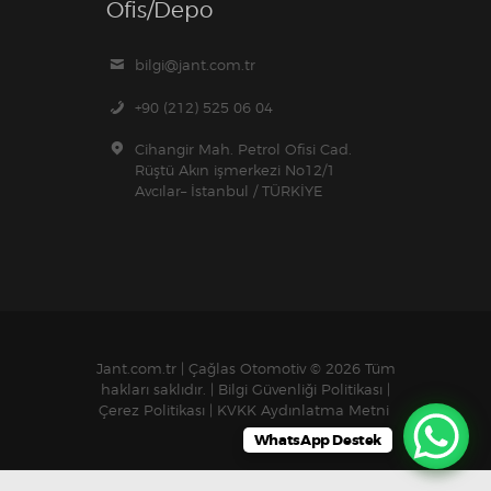
Ofis/Depo
bilgi@jant.com.tr
+90 (212) 525 06 04
Cihangir Mah. Petrol Ofisi Cad.
Rüştü Akın işmerkezi No12/1
Avcılar– İstanbul / TÜRKİYE
Jant.com.tr | Çağlas Otomotiv
© 2026 Tüm
hakları saklıdır. |
Bilgi Güvenliği Politikası
|
Çerez Politikası
|
KVKK Aydınlatma Metni
WhatsApp Destek