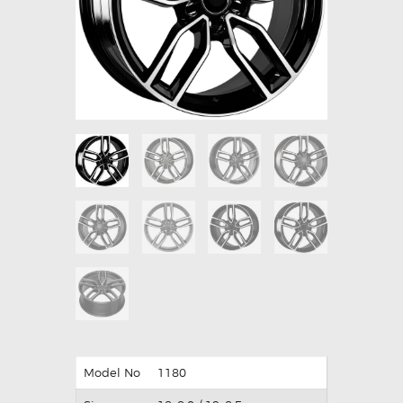
Model No
1180