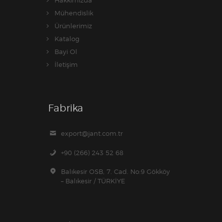
Hakkımızda
Mühendislik
Ürünlerimiz
Katalog
Bayi Ol
İletişim
Fabrika
export@jant.com.tr
+90 (266) 243 52 68
Balıkesir OSB, 7. Cad. No:9 Gökköy
– Balıkesir / TÜRKİYE