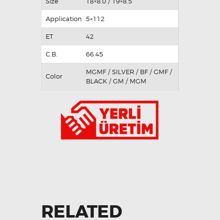
Size
18×8.0 / 19×8.5
Application
5×112
ET
42
C.B.
66.45
MGMF / SILVER / BF / GMF /
Color
BLACK / GM / MGM
RELATED