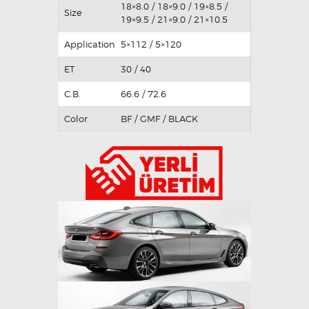
18×8.0 / 18×9.0 / 19×8.5 /
Size
19×9.5 / 21×9.0 / 21×10.5
Application
5×112 / 5×120
ET
30 / 40
C.B.
66.6 / 72.6
Color
BF / GMF / BLACK