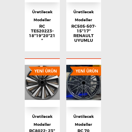
Üretilecek
Üretilecek
Modeller
Modeller
RC
RC505-507-
TES20223-
15”17”
18”19”20”21
RENAULT
”
UYUMLU
YENİ ÜRÜN
YENİ ÜRÜN
Üretilecek
Üretilecek
Modeller
Modeller
RC8022- 23”
RC 70