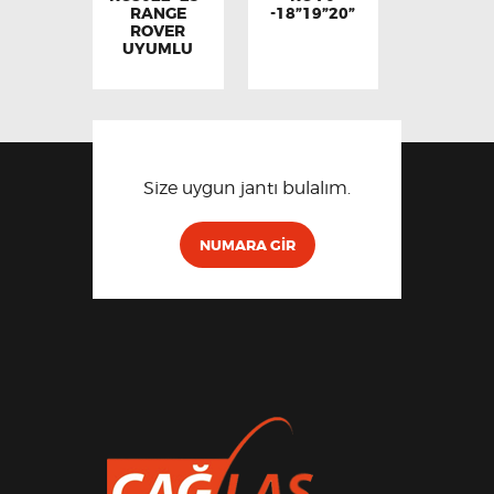
RANGE
-18”19”20”
ROVER
UYUMLU
Size uygun jantı bulalım.
NUMARA GIR