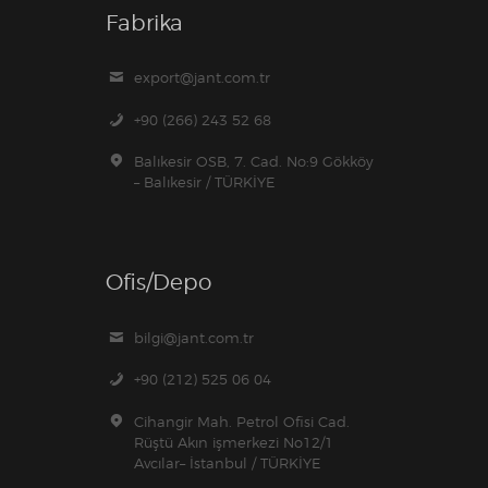
Fabrika
export@jant.com.tr
+90 (266) 243 52 68
Balıkesir OSB, 7. Cad. No:9 Gökköy
– Balıkesir / TÜRKİYE
Ofis/Depo
bilgi@jant.com.tr
+90 (212) 525 06 04
Cihangir Mah. Petrol Ofisi Cad.
Rüştü Akın işmerkezi No12/1
Avcılar– İstanbul / TÜRKİYE