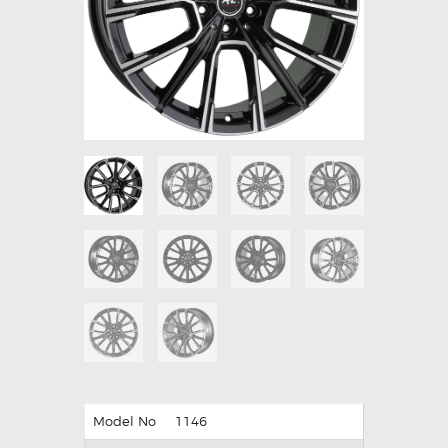
Model No
1146