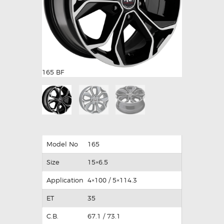
165 GMF
165 BF
Model No
165
Size
15×6.5
Application
4×100 / 5×114.3
ET
35
C.B.
67.1 / 73.1