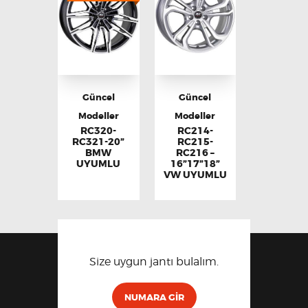
Güncel
Güncel
Modeller
Modeller
RC320-
RC214-
RC321-20”
RC215-
BMW
RC216 –
UYUMLU
16”17”18”
VW UYUMLU
Size uygun jantı bulalım.
NUMARA GIR