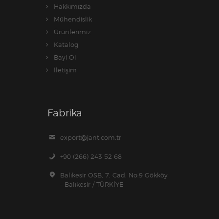
Hakkımızda
Mühendislik
Ürünlerimiz
Katalog
Bayi Ol
İletişim
Fabrika
export@jant.com.tr
+90 (266) 243 52 68
Balıkesir OSB, 7. Cad. No:9 Gökköy
– Balıkesir / TÜRKİYE