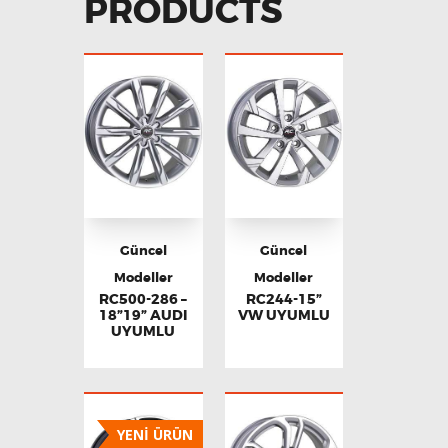
PRODUCTS
Güncel
Güncel
Modeller
Modeller
RC500-286 –
RC244-15”
18”19” AUDI
VW UYUMLU
UYUMLU
YENİ ÜRÜN