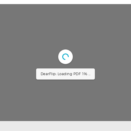
HAKKIMIZDA
Online Ödeme
MÜHENDISLIK
DearFlip: Loading PDF 1% ...
ÜRÜNLERIMIZ
KATALOG
BAYII OL
İLETIŞIM